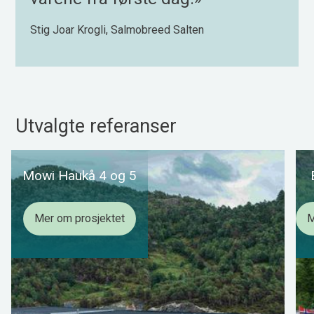
Stig Joar Krogli, Salmobreed Salten
Utvalgte referanser
Mowi Haukå 4 og 5
Mer om prosjektet
M