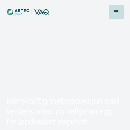
Bærekraftig matproduksjon med
verdens mest pålitelige anlegg
for landbasert oppdrett