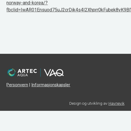
norway-and-korea/?
fbclid=IwAR01Ensuod75uJ2crDik4s4I2Xhprr0kFubek8vK9B
Personvern
|
Informasjonskapsler
Design og utvikling av
Havnevik