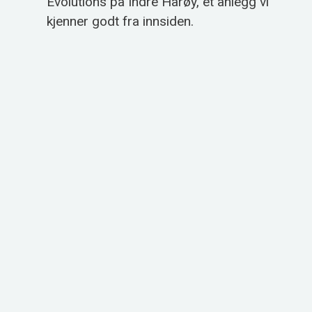
Evolutions på Indre Harøy, et anlegg vi
kjenner godt fra innsiden.