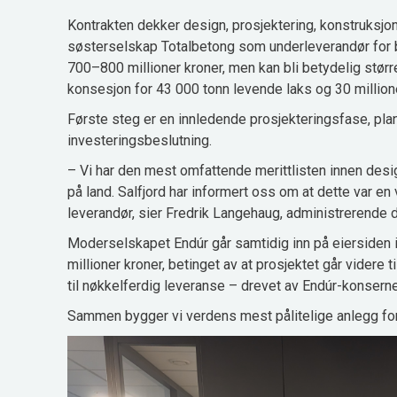
Kontrakten dekker design, prosjektering, konstruksjo
søsterselskap Totalbetong som underleverandør for b
700–800 millioner kroner, men kan bli betydelig stør
konsesjon for 43 000 tonn levende laks og 30 millione
Første steg er en innledende prosjekteringsfase, planl
investeringsbeslutning.
– Vi har den mest omfattende merittlisten innen des
på land. Salfjord har informert oss om at dette var en
leverandør, sier Fredrik Langehaug, administrerende d
Moderselskapet Endúr går samtidig inn på eiersiden i
millioner kroner, betinget av at prosjektet går videre
til nøkkelferdig leveranse – drevet av Endúr-konserne
Sammen bygger vi verdens mest pålitelige anlegg for