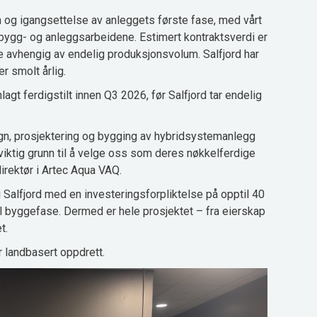
n og igangsettelse av anleggets første fase, med vårt
ygg- og anleggsarbeidene. Estimert kontraktsverdi er
re avhengig av endelig produksjonsvolum. Salfjord har
r smolt årlig.
agt ferdigstilt innen Q3 2026, før Salfjord tar endelig
ign, prosjektering og bygging av hybridsystemanlegg
 viktig grunn til å velge oss som deres nøkkelferdige
irektør i Artec Aqua VAQ.
 Salfjord med en investeringsforpliktelse på opptil 40
 til byggefase. Dermed er hele prosjektet – fra eierskap
t.
 landbasert oppdrett.