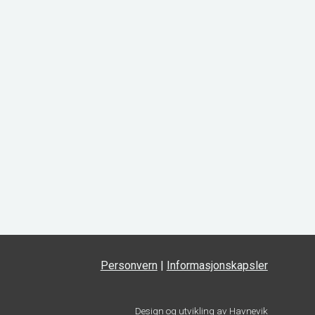
Personvern
|
Informasjonskapsler
Design og utvikling av
Havnevik