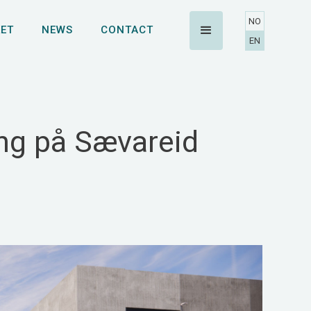
NO
ET
NEWS
CONTACT
EN
ing på Sævareid