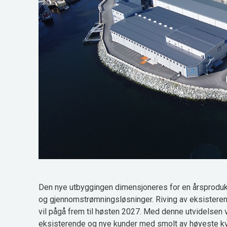
Den nye utbyggingen dimensjoneres for en årsproduks
og gjennomstrømningsløsninger. Riving av eksistere
vil pågå frem til høsten 2027. Med denne utvidelsen v
eksisterende og nye kunder med smolt av høyeste kva